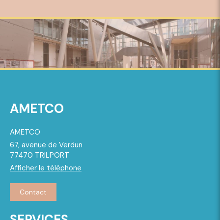
AMETCO
AMETCO
67, avenue de Verdun
77470
TRILPORT
Afficher le téléphone
Contact
SERVICES