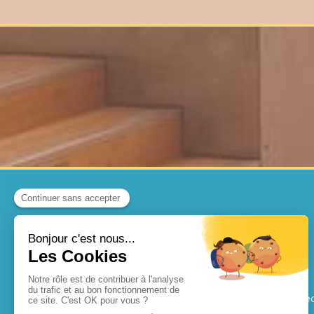
AMETCO
SERVICES
AMETCO
Solution clé en main
67, avenue de Verdun
Interlocuteur unique
77470
TRILPORT
Conseils et études te
Afficher le téléphone