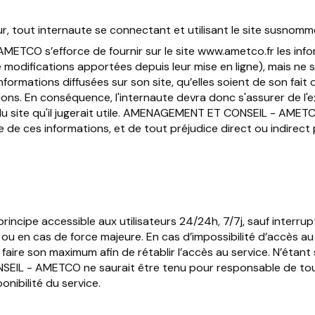
eur, tout internaute se connectant et utilisant le site susnomm
CO s’efforce de fournir sur le site www.ametco.fr les inform
 modifications apportées depuis leur mise en ligne), mais ne sa
formations diffusées sur son site, qu’elles soient de son fait 
tions. En conséquence, l'internaute devra donc s'assurer de l'
du site qu'il jugerait utile. AMENAGEMENT ET CONSEIL - AMET
ite de ces informations, et de tout préjudice direct ou indirec
principe accessible aux utilisateurs 24/24h, 7/7j, sauf interr
 ou en cas de force majeure. En cas d’impossibilité d’accès
ire son maximum afin de rétablir l’accès au service. N’étant
L - AMETCO ne saurait être tenu pour responsable de tout
onibilité du service.