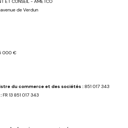
 ET CONSEIL - AMETCO
 avenue de Verdun
5 000 €
istre du commerce et des sociétés :
851 017 343
:
FR 13 851 017 343