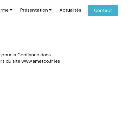
orme
Présentation
Actualités
Contact
4 pour la Confiance dans
urs du site www.ametco.fr les