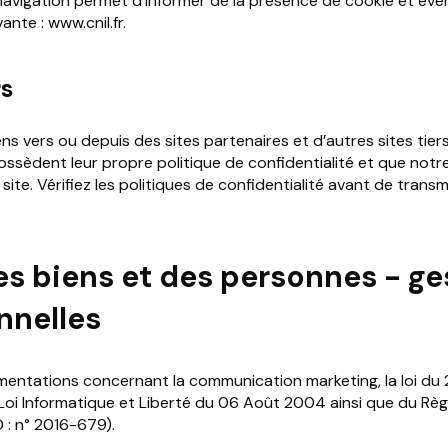
navigation permet d’informer de la présence de cookie et éven
vante :
www.cnil.fr
.
rs
ens vers ou depuis des sites partenaires et d’autres sites tier
 possèdent leur propre politique de confidentialité et que notr
ite. Vérifiez les politiques de confidentialité avant de tran
es biens et des personnes - ge
nnelles
ementations concernant la communication marketing, la loi du 
Loi Informatique et Liberté du 06 Août 2004 ainsi que du Règ
: n° 2016-679).