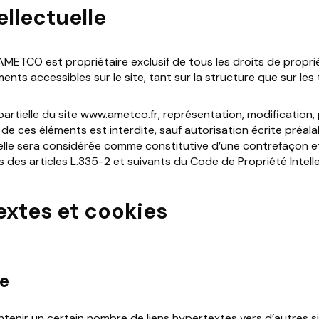
ellectuelle
O est propriétaire exclusif de tous les droits de propriété
ments accessibles sur le site, tant sur la structure que sur les
artielle du site www.ametco.fr, représentation, modification, 
e de ces éléments est interdite, sauf autorisation écrite pr
lle sera considérée comme constitutive d’une contrefaçon et
des articles L.335-2 et suivants du Code de Propriété Intelle
extes et cookies
te
ntenir un certain nombre de liens hypertextes vers d’autre