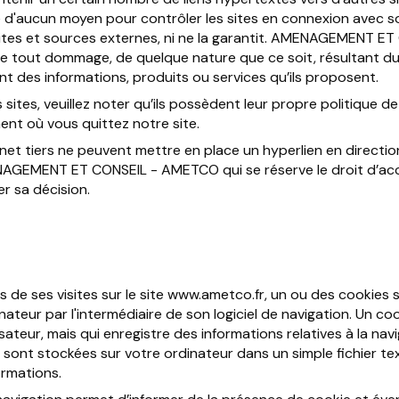
'aucun moyen pour contrôler les sites en connexion avec so
s sites et sources externes, ni ne la garantit. AMENAGEMENT
e tout dommage, de quelque nature que ce soit, résultant du
 des informations, produits ou services qu’ils proposent.
 sites, veuillez noter qu’ils possèdent leur propre politique d
ent où vous quittez notre site.
rnet tiers ne peuvent mettre en place un hyperlien en direction
NAGEMENT ET CONSEIL - AMETCO qui se réserve le droit d’acc
er sa décision.
rs de ses visites sur le site www.ametco.fr, un ou des cookies 
teur par l'intermédiaire de son logiciel de navigation. Un co
isateur, mais qui enregistre des informations relatives à la naviga
 sont stockées sur votre ordinateur dans un simple fichier t
ormations.