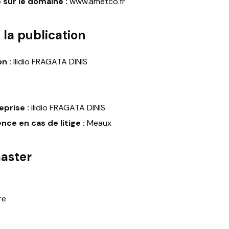
 sur le domaine :
www.ametco.fr
 la publication
n :
Ilidio FRAGATA DINIS
eprise :
ilidio FRAGATA DINIS
nce en cas de litige :
Meaux
aster
re