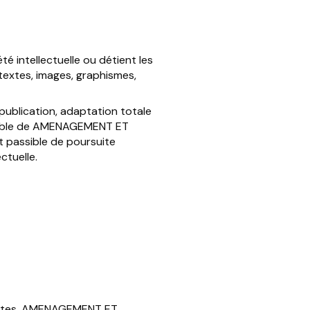
 intellectuelle ou détient les
 textes, images, graphismes,
publication, adaptation totale
éalable de AMENAGEMENT ET
 passible de poursuite
ctuelle.
s sites. AMENAGEMENT ET