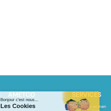
AMETCO
SERVICES
AMETCO
Solution clé en main